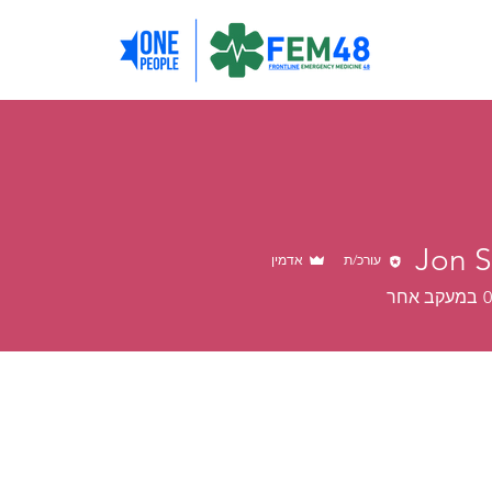
Jon 
עורכ/ת
אדמין
0
במעקב אחר