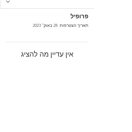
פרופיל
תאריך הצטרפות: 28 באוק׳ 2023
אין עדיין מה להציג
כשהחבר או החברה האלה יוסיפו פרטים
על עצמם, הם יופיעו כאן.
© 2023 מאת One People - Together for Israel |
תנאי שימוש
|
מדיניות הפרטיות
תנאי
© 2023 מאת One People - Together for Israel |
שימוש
|
מדיניות הפרטיות